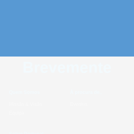
Brevemente
Quem Somos
À procura de..
Missão & Visão
Eventos
Equipa
Sobre Portugal